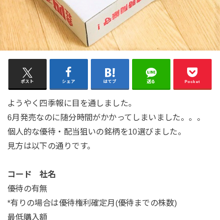
ポスト
シェア
はてブ
送る
Pocket
ようやく四季報に目を通しました。
6月発売なのに随分時間がかかってしまいました。。。
個人的な優待・配当狙いの銘柄を10選びました。
見方は以下の通りです。
コード 社名
優待の有無
*有りの場合は優待権利確定月(優待までの株数)
最低購入額