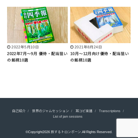
2022年5月10日
2021年8月24日
2022年7月～9月 優待・配当狙い
10月～12月向け優待・配当狙い
の銘柄10選
の銘柄10選
自己紹介
世界のジャムセッション
耳コピ楽譜
Transcriptions
List of jam sessions
©Copyright2026
旅するトロンボーン
.All Rights Reserved.