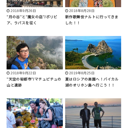
2018年9月26日
2018年8月28日
"月の谷"と"魔女の店"/ボリビ
新作歌舞伎ナルトに行ってきま
ア、ラパスを征く
した！！
2018年9月22日
2019年8月25日
"天空の秘都市"/マチュピチュの
夏はロシアの楽園へ！バイカル
山と遺跡
湖のオリホン島へ行こう！！