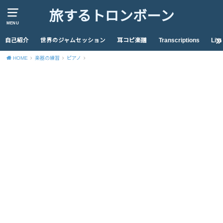
旅するトロンボーン
MENU
自己紹介
世界のジャムセッション
耳コピ楽譜
Transcriptions
List
HOME
楽器の練習
ピアノ