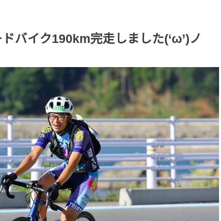
ドバイク190km完走しました(‘ω’)ノ