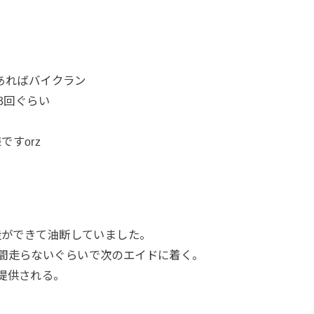
があればバイクラン
3回ぐらい
すorz
走ができて油断していました。
間走らないぐらいで次のエイドに着く。
提供される。